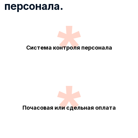
*
Система контроля персонала
*
Аутсорсинг
передача определенных бизнес-
процессов или функций компании
Почасовая или сдельная оплата
третьей стороне, т.е. нам. Мы
специализируемся на выполнении
этих задач, это позволит вам
сосредоточиться на своей основной